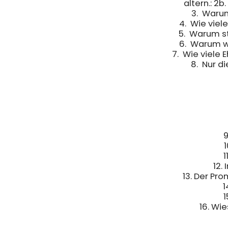
altern.: 2b.
3.  Warum 
4.  Wie viele K
5.  Warum ster
6.  Warum woll
7.  Wie viele Eh
8.  Nur di
9
1
1
12.
13. Der Pr
1
1
16. Wi