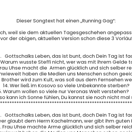
Dieser Songtext hat einen „Running Gag“:

rlich, weil sie dem aktuellen Tagesgeschehen angepass
 vor der obigen, aktuellen Version schon diese 3 Vorläufe
.   Gottschalks Leben, das ist bunt, doch Dein Tag ist fad
. Warum wusste Steffi nicht, wer was mit ihrem Gelde ta
 Frau Uhse macht die  Armen glücklich und sich selber rei
 Inwieweit haben die Medien uns Menschen schon geeic
ig Brother wird zum Kult, was soll aus dem Fernsehen we
14. Wer ließ im Kosovo so viele Unbekannte sterben?

5. Warum wollen so viele nur Veronas Welt verstehen?     
eso kann ich Sonne fühlen, Du kannst sie noch nicht mal 
********************************************************
.   Gottschalks Leben, das ist bunt, doch Dein Tag ist fad
 wer glaubt dem Herrn Kachelmann, wer gibt ihm guten R
1. Frau Uhse machte Arme glücklich und sich selber reich