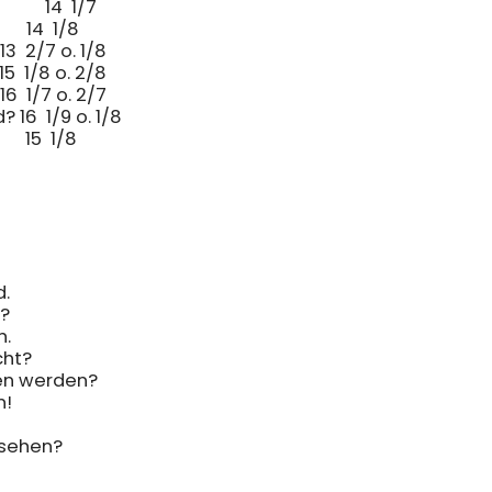
/8

.

?

.

ht?

en werden?

!

 

sehen?
