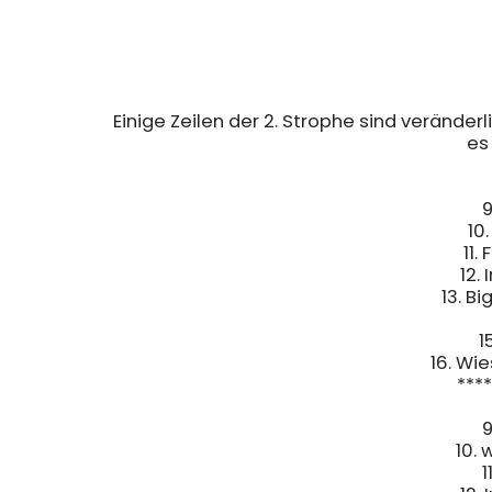
Einige Zeilen der 2. Strophe sind verände
es
9
10
11.
12.
13. B
1
16. Wi
****
9
10.
1