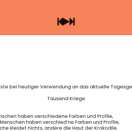
sste bei heutiger Verwendung an das aktuelle Tagesg
Tausend Kriege

schen haben verschiedene Farben und Profile,			14  1/6

  Menschen haben verschied’ne Farben und Profile,			13  1/6

e kleidet nichts, andere die Haut der Krokodile.			15  1/7
