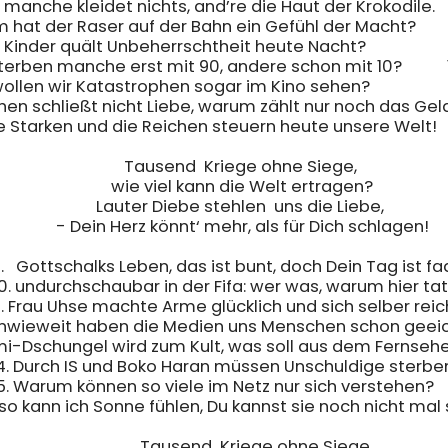
  manche kleidet nichts, and’re die Haut der Krokodile.		14  1/7

hat der Raser auf der Bahn ein Gefühl der Macht?		14  1/8

inder quält Unbeherrschtheit heute Nacht?			13  2/7 o. 1/8

ben manche erst mit 90, andere schon mit 10?		15  1/8 o. 2/8

en wir Katastrophen sogar im Kino sehen?			16  1/7 o. 2/7

en schließt nicht Liebe, warum zählt nur noch das Geld?	16  1/9 o. 1
e Starken und die Reichen steuern heute unsere Welt!		15  1/8 

  	Tausend  Kriege ohne Siege,

         wie viel kann die Welt ertragen?

         Lauter Diebe stehlen  uns die Liebe, 

         - Dein Herz könnt‘ mehr, als für Dich schlagen!

.   Gottschalks Leben, das ist bunt, doch Dein Tag ist fad
0. undurchschaubar in der Fifa: wer was, warum hier tat
1. Frau Uhse machte Arme glücklich und sich selber reich
 Inwieweit haben die Medien uns Menschen schon geeic
omi-Dschungel wird zum Kult, was soll aus dem Fernseh
4. Durch IS und Boko Haran müssen Unschuldige sterben
5. Warum können so viele im Netz nur sich verstehen?     
eso kann ich Sonne fühlen, Du kannst sie noch nicht mal 
         	Tausend  Kriege ohne Siege,
