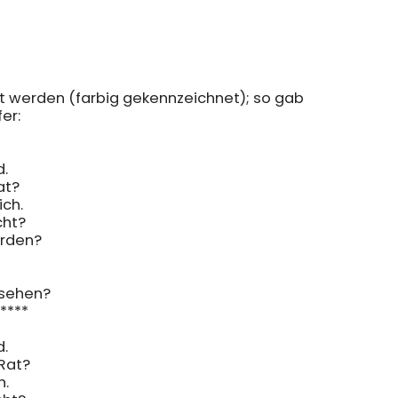
t werden (farbig gekennzeichnet); so gab 
r:

.

t?

ch.

ht?

rden?

 

sehen?

****

.

at?

.
