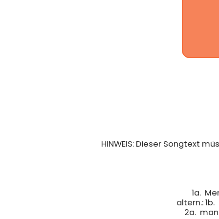
HINWEIS: Dieser Songtext mü
1a.  Men
altern.: 1b.
2a.  manch