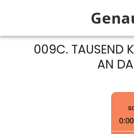
Genau
009C. TAUSEND 
AN DA